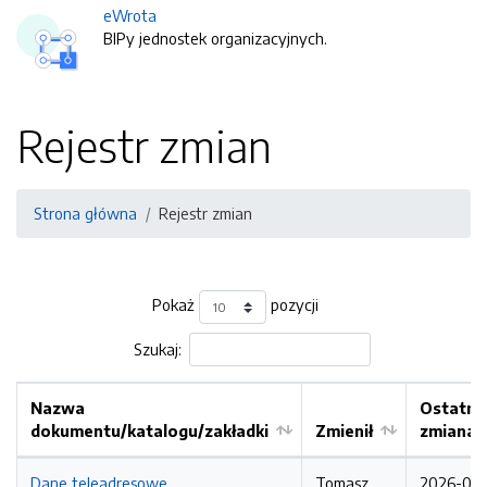
eWrota
BIPy jednostek organizacyjnych.
Rejestr zmian
Strona główna
Rejestr zmian
Pokaż
pozycji
Szukaj:
Nazwa
Ostatni
dokumentu/katalogu/zakładki
Zmienił
zmiana
Dane teleadresowe
Tomasz
2026-07