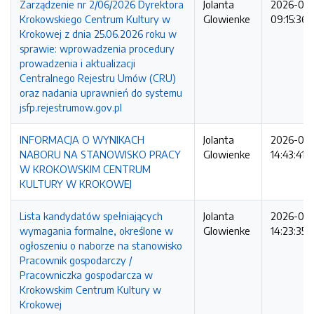
Zarządzenie nr 2/06/2026 Dyrektora
Jolanta
2026-06-
Krokowskiego Centrum Kultury w
Glowienke
09:15:36
Krokowej z dnia 25.06.2026 roku w
sprawie: wprowadzenia procedury
prowadzenia i aktualizacji
Centralnego Rejestru Umów (CRU)
oraz nadania uprawnień do systemu
jsfp.rejestrumow.gov.pl
INFORMACJA O WYNIKACH
Jolanta
2026-06-
NABORU NA STANOWISKO PRACY
Glowienke
14:43:41
W KROKOWSKIM CENTRUM
KULTURY W KROKOWEJ
Lista kandydatów spełniających
Jolanta
2026-06
wymagania formalne, określone w
Glowienke
14:23:35
ogłoszeniu o naborze na stanowisko
Pracownik gospodarczy /
Pracowniczka gospodarcza w
Krokowskim Centrum Kultury w
Krokowej