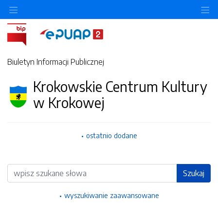
Ukryj/pokaż menu przedmiotowe
Uk
Biuletyn Informacji Publicznej
Krokowskie Centrum Kultury
w Krokowej
ostatnio dodane
Wyszukiwarka
Szukaj
wyszukiwanie zaawansowane