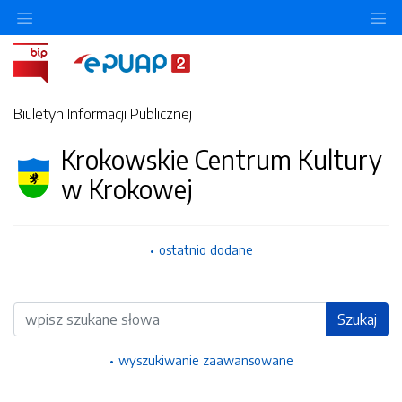
Ukryj/pokaż menu przedmiotowe
Uk
Biuletyn Informacji Publicznej
Krokowskie Centrum Kultury
w Krokowej
ostatnio dodane
Wyszukiwarka
Szukaj
wyszukiwanie zaawansowane